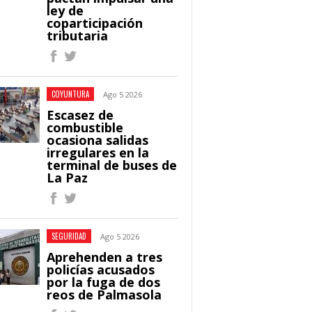
ley de
coparticipación
tributaria
COYUNTURA
Ago 5 2026
Escasez de
combustible
ocasiona salidas
irregulares en la
terminal de buses de
La Paz
SEGURIDAD
Ago 5 2026
Aprehenden a tres
policías acusados
por la fuga de dos
reos de Palmasola