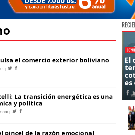
RECIE
no
COYU
El
lsa el comercio exterior boliviano
ten
:15
co
es 
lli: La transición energética es una
ica y política
19:00
l pincel de la razón emocional