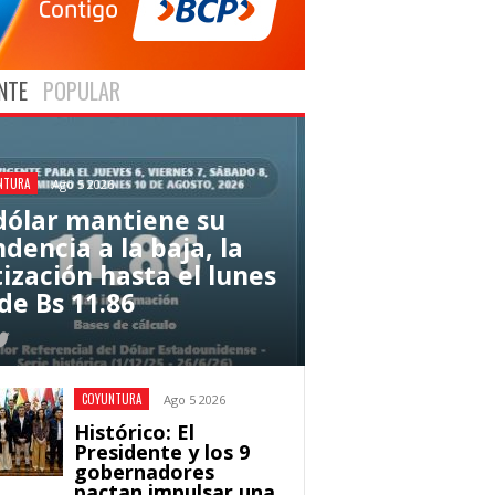
NTE
POPULAR
NTURA
Ago 5 2026
 dólar mantiene su
dencia a la baja, la
tización hasta el lunes
de Bs 11.86
COYUNTURA
Ago 5 2026
Histórico: El
Presidente y los 9
gobernadores
pactan impulsar una