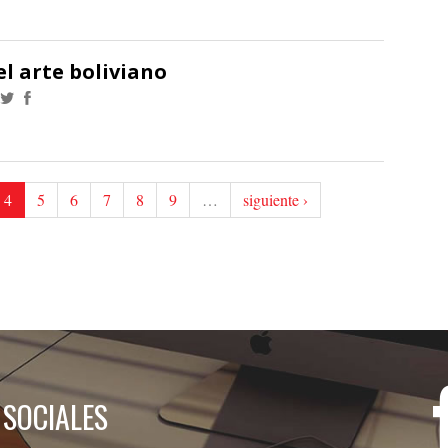
del arte boliviano
4
5
6
7
8
9
…
siguiente ›
 SOCIALES