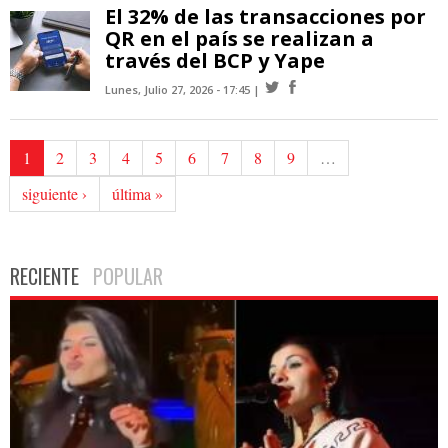
El 32% de las transacciones por
QR en el país se realizan a
través del BCP y Yape
Lunes, Julio 27, 2026 - 17:45
1
2
3
4
5
6
7
8
9
…
siguiente ›
última »
RECIENTE
POPULAR