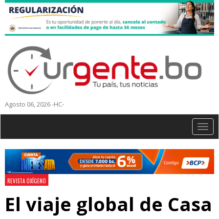
Agosto 06, 2026 -HC-
Togg
navig
REVISTA OXÍGENO
El viaje global de Casa