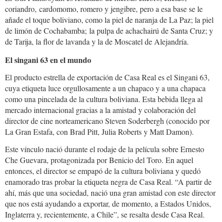
coriandro, cardomomo, romero y jengibre, pero a esa base se le
añade el toque boliviano, como la piel de naranja de La Paz; la piel
de limón de Cochabamba; la pulpa de achachairú de Santa Cruz; y
de Tarija, la flor de lavanda y la de Moscatel de Alejandría.
casa_real_3.jpg
El singani 63 en el mundo
El producto estrella de exportación de Casa Real es el Singani 63,
cuya etiqueta luce orgullosamente a un chapaco y a una chapaca
como una pincelada de la cultura boliviana. Esta bebida llega al
mercado internacional gracias a la amistad y colaboración del
director de cine norteamericano Steven Soderbergh (conocido por
La Gran Estafa, con Brad Pitt, Julia Roberts y Matt Damon).
Este vínculo nació durante el rodaje de la película sobre Ernesto
Che Guevara, protagonizada por Benicio del Toro. En aquel
entonces, el director se empapó de la cultura boliviana y quedó
enamorado tras probar la etiqueta negra de Casa Real. “A partir de
ahí, más que una sociedad, nació una gran amistad con este director
que nos está ayudando a exportar, de momento, a Estados Unidos,
Inglaterra y, recientemente, a Chile”, se resalta desde Casa Real.