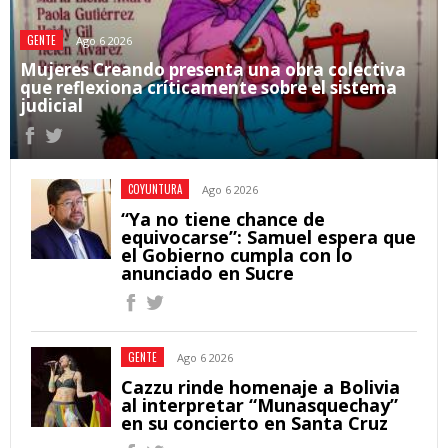
GENTE
Ago 6 2026
Mujeres Creando presenta una obra colectiva
que reflexiona críticamente sobre el sistema
judicial
COYUNTURA
Ago 6 2026
“Ya no tiene chance de
equivocarse”: Samuel espera que
el Gobierno cumpla con lo
anunciado en Sucre
GENTE
Ago 6 2026
Cazzu rinde homenaje a Bolivia
al interpretar “Munasquechay”
en su concierto en Santa Cruz