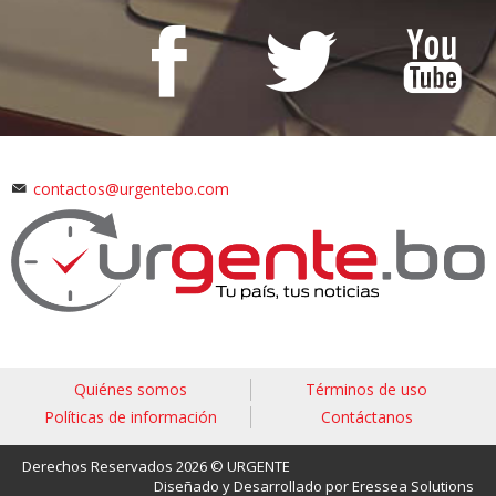
contactos@urgentebo.com
Quiénes somos
Términos de uso
Políticas de información
Contáctanos
Derechos Reservados 2026 © URGENTE
Diseñado y Desarrollado por Eressea Solutions