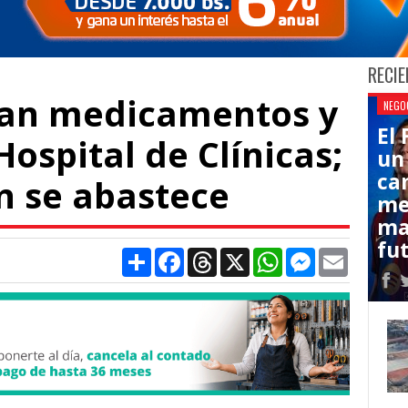
RECIE
tan medicamentos y
NEGO
El
Hospital de Clínicas;
un
ca
n se abastece
me
ma
fut
Compartir
Facebook
Threads
X
WhatsApp
Messenger
Email