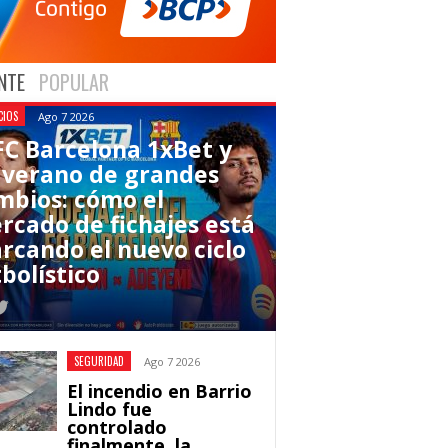
NTE
POPULAR
CIOS
Ago 7 2026
 FC Barcelona 1xBet y
 verano de grandes
mbios: cómo el
rcado de fichajes está
rcando el nuevo ciclo
bolístico
SEGURIDAD
Ago 7 2026
El incendio en Barrio
Lindo fue
controlado
finalmente, la