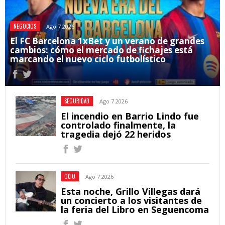
NEGOCIOS
Ago 7 2026
El FC Barcelona 1xBet y un verano de grandes
cambios: cómo el mercado de fichajes está
marcando el nuevo ciclo futbolístico
SEGURIDAD
Ago 7 2026
El incendio en Barrio Lindo fue
controlado finalmente, la
tragedia dejó 22 heridos
OCIO
Ago 7 2026
Esta noche, Grillo Villegas dará
un concierto a los visitantes de
la feria del Libro en Seguencoma