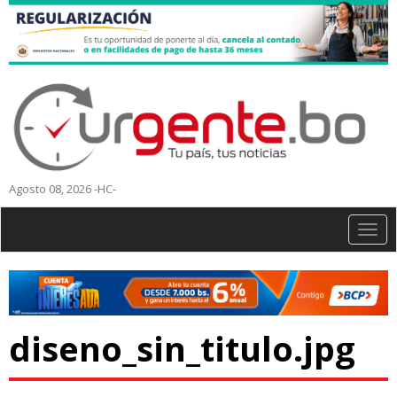
Agosto 08, 2026 -HC-
Togg
navig
diseno_sin_titulo.jpg