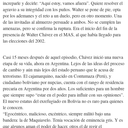
increparle y decirle: “Aquí estoy, vamos afuera”. Quiere resolver el
agravio a su integridad con los puños. Walter se pone de pie, opta
por los ademanes y el reto a un duelo, pero en otro momento. Una
de las invitadas al almuerzo persuade a ambos. No se cumplen las
amenazas, pero se confirma la ruptura. Era el inicio del fin de la
presencia de Walter Chávez en el MAS, al que había llegado para
las elecciones del 2002.
Casi 15 meses después de aquel episodio, Chávez inició una nueva
etapa de su vida, ahora en Argentina. Lejos de las ideas del proceso
de cambio y aún más lejos del estado peruano que le acusa de
terrorismo. El cajamarquino, nacido en Contumaza (Perú), y
ciudadano boliviano por nupcias, cuenta con el rango de residencia
precaria en Argentina por dos años. Los suficientes para un hombre
que siempre supo “estar en el poder para influir con sus opiniones”.
El nuevo estatus del exrefugiado en Bolivia no es raro para quienes
le conocen.
“Egocéntrico, malicioso, excéntrico, siempre militó bajo una
bandera: la de Maquiavelo. Tenía vocación de eminencia gris. Y es
que algunos aman el poder de hacer, otros el de regir el