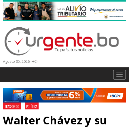
Agosto 05, 2026 -HC-
Togg
navig
TRASFONDO
POLÍTICA
Walter Chávez y su