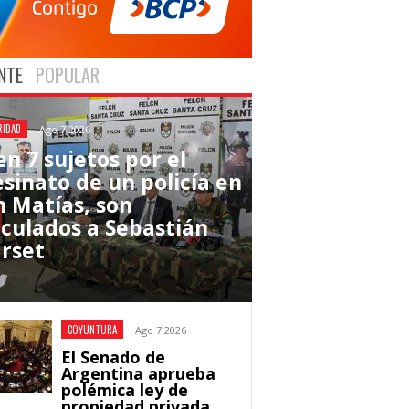
NTE
POPULAR
RIDAD
Ago 7 2026
n 7 sujetos por el
esinato de un policía en
n Matías, son
nculados a Sebastián
rset
COYUNTURA
Ago 7 2026
El Senado de
Argentina aprueba
polémica ley de
propiedad privada