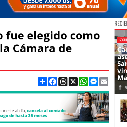
RECIE
o fue elegido como
SEGU
 la Cámara de
Cae
as
Sa
vi
Ma
Compartir
Facebook
Threads
X
WhatsApp
Messenger
Email