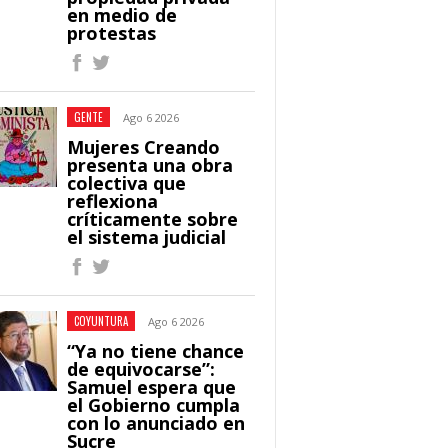
en medio de
protestas
GENTE
Ago 6 2026
Mujeres Creando
presenta una obra
colectiva que
reflexiona
críticamente sobre
el sistema judicial
COYUNTURA
Ago 6 2026
“Ya no tiene chance
de equivocarse”:
Samuel espera que
el Gobierno cumpla
con lo anunciado en
Sucre