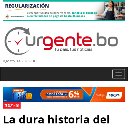
Agosto 09, 2026 -HC-
Togg
navig
TRASFONDO
La dura historia del