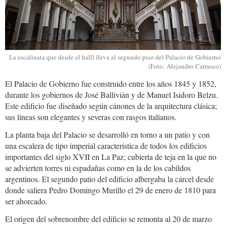
La escalinata que desde el halll lleva al segundo piso del Palacio de Gobierno
(Foto: Alejandro Carrasco)
El Palacio de Gobierno fue construido entre los años 1845 y 1852,
durante los gobiernos de José Ballivián y de Manuel Isidoro Belzu.
Este edificio fue diseñado según cánones de la arquitectura clásica;
sus líneas son elegantes y severas con rasgos italianos.
La planta baja del Palacio se desarrolló en torno a un patio y con
una escalera de tipo imperial característica de todos los edificios
importantes del siglo XVII en La Paz; cubierta de teja en la que no
se advierten torres ni espadañas como en la de los cabildos
argentinos. El segundo patio del edificio albergaba la cárcel desde
donde saliera Pedro Domingo Murillo el 29 de enero de 1810 para
ser ahorcado.
El origen del sobrenombre del edificio se remonta al 20 de marzo