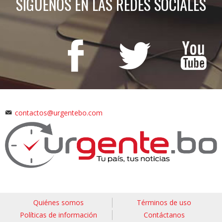
SÍGUENOS EN LAS REDES SOCIALES
contactos@urgentebo.com
Quiénes somos
Términos de uso
Políticas de información
Contáctanos