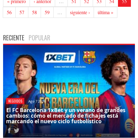
« primero
‹ anterior
…
51
52
53
54
55
56
57
58
59
…
siguiente ›
última »
RECIENTE
POPULAR
NEGOCIOS
Ago 7 2026
El FC Barcelona 1xBet y un verano de grandes
cambios: cómo el mercado de fichajes está
marcando el nuevo ciclo futbolístico