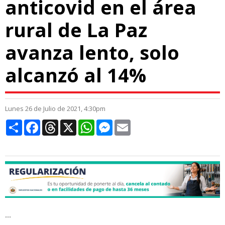
anticovid en el área
rural de La Paz
avanza lento, solo
alcanzó al 14%
Lunes 26 de Julio de 2021, 4:30pm
Compartir
Facebook
Threads
X
WhatsApp
Messenger
Email
...