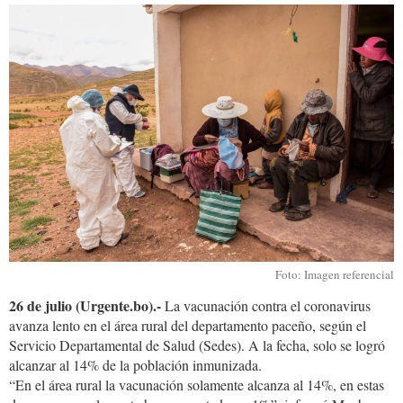
vacuna
área
rural.jpg
Foto: Imagen referencial
26 de julio (Urgente.bo).-
La vacunación contra el coronavirus
avanza lento en el área rural del departamento paceño, según el
Servicio Departamental de Salud (Sedes). A la fecha, solo se logró
alcanzar al 14% de la población inmunizada.
“En el área rural la vacunación solamente alcanza al 14%, en estas