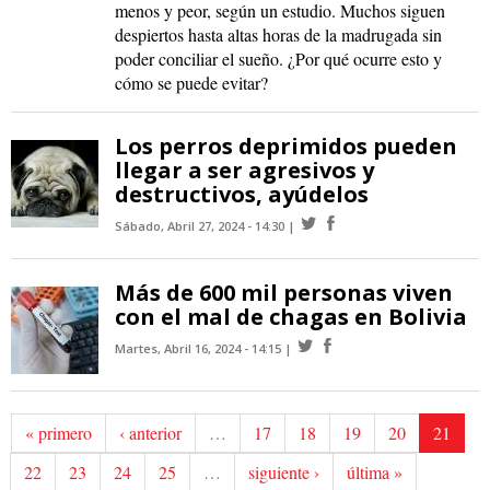
menos y peor, según un estudio. Muchos siguen
despiertos hasta altas horas de la madrugada sin
poder conciliar el sueño. ¿Por qué ocurre esto y
cómo se puede evitar?
Los perros deprimidos pueden
llegar a ser agresivos y
destructivos, ayúdelos
Sábado, Abril 27, 2024 - 14:30
Más de 600 mil personas viven
con el mal de chagas en Bolivia
Martes, Abril 16, 2024 - 14:15
« primero
‹ anterior
…
17
18
19
20
21
22
23
24
25
…
siguiente ›
última »