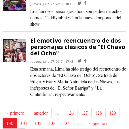
Jueves, Julio 27, 2017 - 18:15
Los famosos personajes ahora son padres de ocho
tiernos “Tiddlytubbies” en la nueva temporada del
show.
El emotivo reencuentro de dos
personajes clásicos de "El Chavo
del Ocho"
Jueves, Julio 27, 2017 - 17:45
Esta semana, Lima ha sido testigo del reencuentro de
dos actores de "El Chavo del Ocho". Se trata de
Edgar Vivar y María Antonieta de las Nieves, los
intérpretes de "El Señor Barriga" y "La
Chilindrina", respectivamente.
« primero
‹ anterior
…
126
127
128
129
130
131
132
133
134
…
siguiente ›