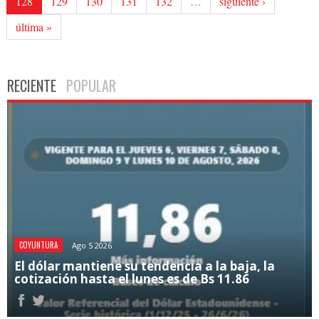
128
129
130
131
132
…
siguiente ›
última »
RECIENTE
POPULAR
COYUNTURA
Ago 5 2026
El dólar mantiene su tendencia a la baja, la
cotización hasta el lunes es de Bs 11.86