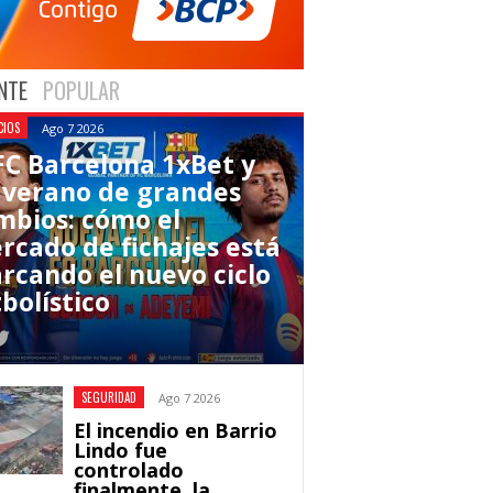
NTE
POPULAR
CIOS
Ago 7 2026
 FC Barcelona 1xBet y
 verano de grandes
mbios: cómo el
rcado de fichajes está
rcando el nuevo ciclo
bolístico
SEGURIDAD
Ago 7 2026
El incendio en Barrio
Lindo fue
controlado
finalmente, la