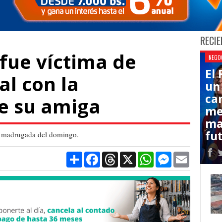
RECIE
fue víctima de
NEGO
El
al con la
un
ca
e su amiga
me
ma
fut
la madrugada del domingo.
Compartir
Facebook
Threads
X
WhatsApp
Messenger
Email