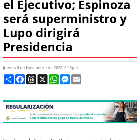
el Ejecutivo; Espinoza
será superministro y
Lupo dirigirá
Presidencia
Jueves 6 de Noviembre de 2025, 5:15pm
Compartir
Facebook
Threads
X
WhatsApp
Messenger
Email
...