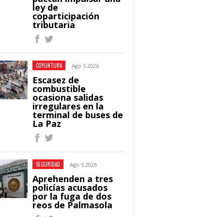
ley de
coparticipación
tributaria
COYUNTURA
Ago 5 2026
Escasez de
combustible
ocasiona salidas
irregulares en la
terminal de buses de
La Paz
SEGURIDAD
Ago 5 2026
Aprehenden a tres
policías acusados
por la fuga de dos
reos de Palmasola