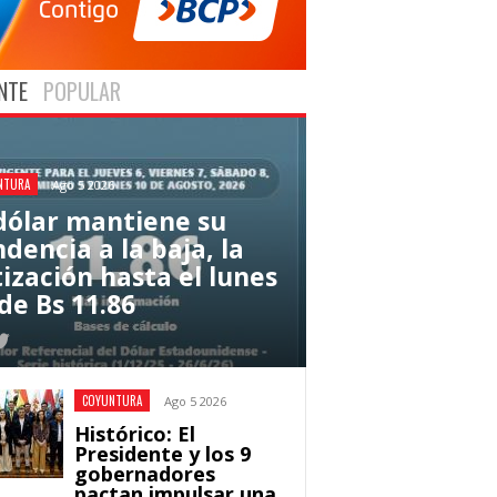
NTE
POPULAR
NTURA
Ago 5 2026
 dólar mantiene su
dencia a la baja, la
tización hasta el lunes
de Bs 11.86
COYUNTURA
Ago 5 2026
Histórico: El
Presidente y los 9
gobernadores
pactan impulsar una