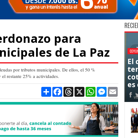
RECIE
erdonazo para
icipales de La Paz
COYU
El
ten
eudas por tributos municipales. De ellos, el 50 %
co
el restante 25% a actividades.
es 
Compartir
Facebook
Threads
X
WhatsApp
Messenger
Email