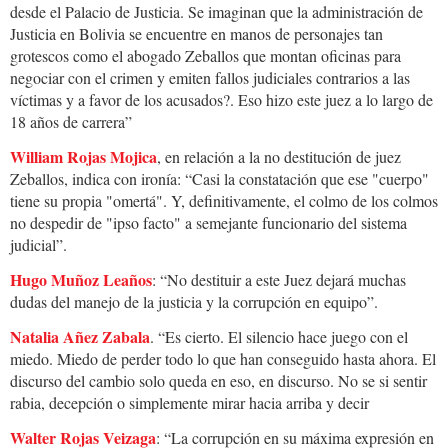
desde el Palacio de Justicia. Se imaginan que la administración de
Justicia en Bolivia se encuentre en manos de personajes tan
grotescos como el abogado Zeballos que montan oficinas para
negociar con el crimen y emiten fallos judiciales contrarios a las
víctimas y a favor de los acusados?. Eso hizo este juez a lo largo de
18 años de carrera”
William Rojas Mojica
, en relación a la no destitución de juez
Zeballos, indica con ironía: “Casi la constatación que ese "cuerpo"
tiene su propia "omertá". Y, definitivamente, el colmo de los colmos
no despedir de "ipso facto" a semejante funcionario del sistema
judicial”.
Hugo Muñoz Leaños
: “No destituir a este Juez dejará muchas
dudas del manejo de la justicia y la corrupción en equipo”.
Natalia Añez Zabala
. “Es cierto. El silencio hace juego con el
miedo. Miedo de perder todo lo que han conseguido hasta ahora. El
discurso del cambio solo queda en eso, en discurso. No se si sentir
rabia, decepción o simplemente mirar hacia arriba y decir
Walter Rojas Veizaga
: “La corrupción en su máxima expresión en