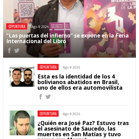
COYUNTURA
Ago 8 2026
“Las puertas del infierno” se expone en la Feria
Internacional del Libro
COYUNTURA
Ago 8 2026
Esta es la identidad de los 4
bolivianos abatidos en Brasil,
uno de ellos era automovilista
COYUNTURA
Ago 8 2026
¿Quién era José Paz? Estuvo tras
el asesinato de Saucedo, las
muertes en San Matías y tuvo