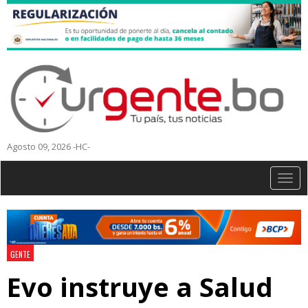
Agosto 09, 2026 -HC-
Togg
navig
GENTE
Evo instruye a Salud