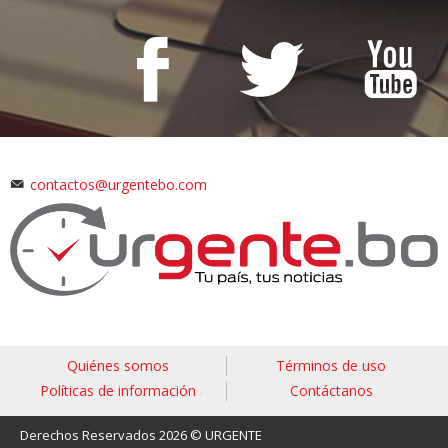
contactos@urgentebo.com
Quiénes somos
Términos de uso
Políticas de información
Contáctanos
Derechos Reservados 2026 © URGENTE