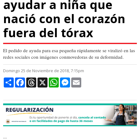
ayudar a niña que
nació con el corazón
fuera del tórax
El pedido de ayuda para esa pequeña rápidamente se viralizó en las
redes sociales con imágenes conmovedoras de su deformidad.
Domingo 25 de Noviembre de 2018, 7:15pm
Compartir
Facebook
Threads
X
WhatsApp
Messenger
Email
...