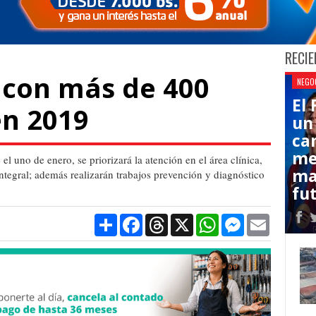
RECIE
á con más de 400
NEGO
El
en 2019
un
ca
me
 uno de enero, se priorizará la atención en el área clínica,
ma
ntegral; además realizarán trabajos prevención y diagnóstico
fut
Compartir
Facebook
Threads
X
WhatsApp
Messenger
Email