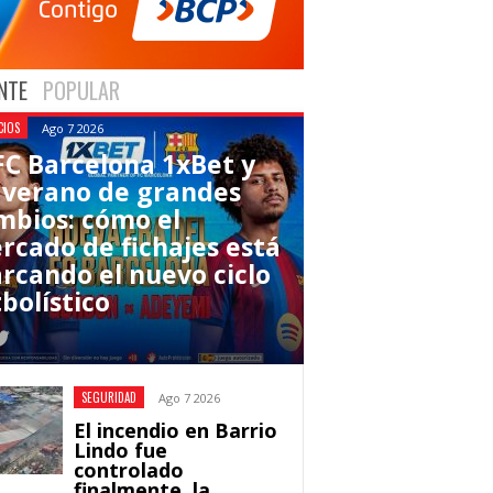
NTE
POPULAR
CIOS
Ago 7 2026
 FC Barcelona 1xBet y
 verano de grandes
mbios: cómo el
rcado de fichajes está
rcando el nuevo ciclo
bolístico
SEGURIDAD
Ago 7 2026
El incendio en Barrio
Lindo fue
controlado
finalmente, la