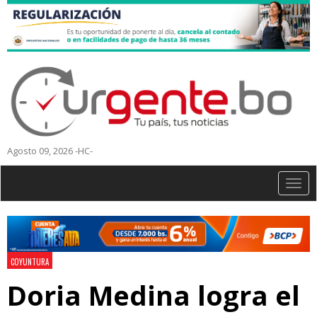
Agosto 09, 2026 -HC-
Togg
navig
COYUNTURA
Doria Medina logra el