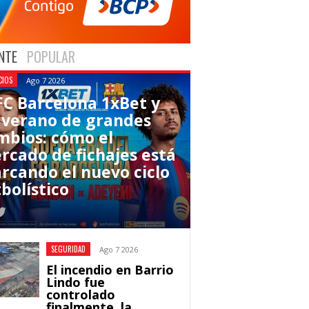
NTE
POPULAR
CIOS
Ago 7 2026
 FC Barcelona 1xBet y
 verano de grandes
mbios: cómo el
rcado de fichajes está
rcando el nuevo ciclo
bolístico
SEGURIDAD
Ago 7 2026
El incendio en Barrio
Lindo fue
controlado
finalmente, la