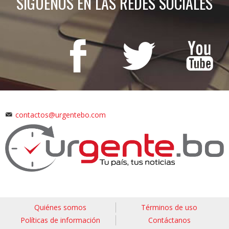
SÍGUENOS EN LAS REDES SOCIALES
contactos@urgentebo.com
Quiénes somos
Términos de uso
Políticas de información
Contáctanos