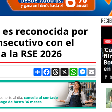
RECIE
a es reconocida por
nsecutivo con el
OCIO
‘C
a la RSE 2026
fi
Bo
en
Compartir
Facebook
Threads
X
WhatsApp
Messenger
Email