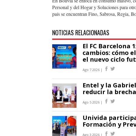
En Bolivia se enfoca en consumo masivo, c
Personal y del Hogar y Soluciones para otr
país se encuentran Fino, Sabrosa, Regia, Bo
NOTICIAS RELACIONADAS
El FC Barcelona 
cambios: cómo el
el nuevo ciclo fu
Ago 7 2026 |
Entel y la Gabri
reducir la brecha
Ago 5 2026 |
Univida participa
Formación y Pre
Ago 3 2026 |