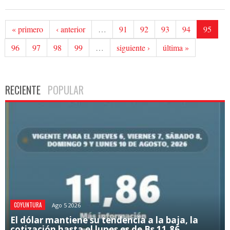
« primero
‹ anterior
…
91
92
93
94
95
96
97
98
99
…
siguiente ›
última »
RECIENTE
POPULAR
COYUNTURA
Ago 5 2026
El dólar mantiene su tendencia a la baja, la
cotización hasta el lunes es de Bs 11.86