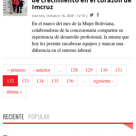
de crecimiento en el corazón de
Imcruz
Viernes, Octubre 16, 2020 - 12:15
En el marco del mes de la Mujer Boliviana,
colaboradoras de la concesionaria comparten su
experiencia de desarrollo profesional, la misma que
hoy les permite encabezar equipos y marcar una
diferencia en el entorno laboral.
« primero
‹ anterior
…
128
129
130
131
132
133
134
135
136
…
siguiente ›
última »
RECIENTE
POPULAR