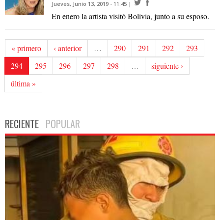
Jueves, Junio 13, 2019 - 11:45
En enero la artista visitó Bolivia, junto a su esposo.
« primero
‹ anterior
…
290
291
292
293
294
295
296
297
298
…
siguiente ›
última »
RECIENTE
POPULAR