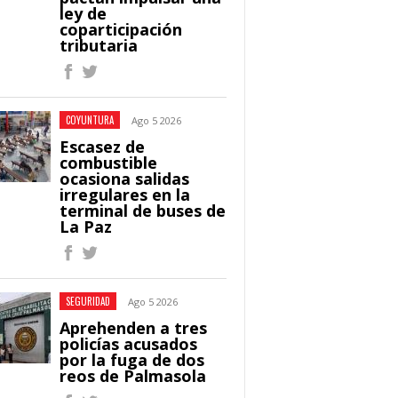
ley de
coparticipación
tributaria
COYUNTURA
Ago 5 2026
Escasez de
combustible
ocasiona salidas
irregulares en la
terminal de buses de
La Paz
SEGURIDAD
Ago 5 2026
Aprehenden a tres
policías acusados
por la fuga de dos
reos de Palmasola