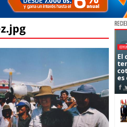
RECIE
z.jpg
COYU
El
ten
co
es 