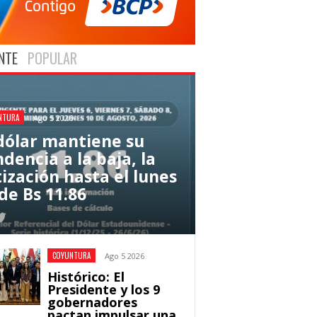
NTE
POPULAR
NTURA
Ago 5 2026
 dólar mantiene su
dencia a la baja, la
tización hasta el lunes
de Bs 11.86
COYUNTURA
Ago 5 2026
Histórico: El
Presidente y los 9
gobernadores
pactan impulsar una