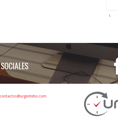
\
 SOCIALES
contactos@urgentebo.com