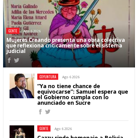
GENTE
Ago 6 2026
Mujeres Creando presenta una obra colectiva
que reflexiona críticamente sobre el sistema
judicial
COYUNTURA
Ago 6 2026
“Ya no tiene chance de
equivocarse”: Samuel espera que
el Gobierno cumpla con lo
anunciado en Sucre
GENTE
Ago 6 2026
Cazzu rinde homenaje a Bolivia