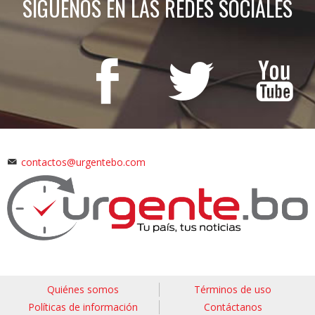
SÍGUENOS EN LAS REDES SOCIALES
contactos@urgentebo.com
Quiénes somos
Términos de uso
Políticas de información
Contáctanos