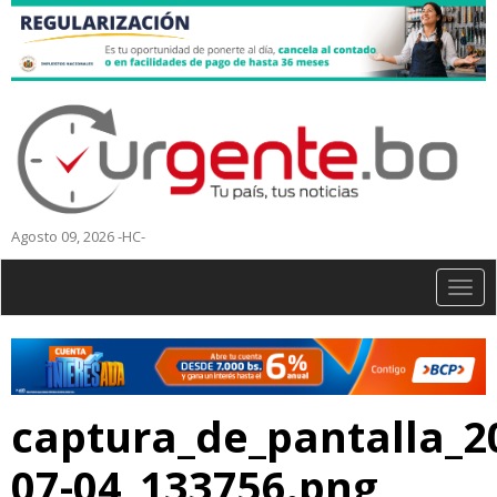
Agosto 09, 2026 -HC-
Togg
navig
captura_de_pantalla_2
07-04_133756.png