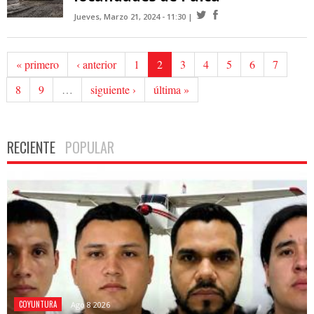
Jueves, Marzo 21, 2024 - 11:30
« primero
‹ anterior
1
2
3
4
5
6
7
8
9
…
siguiente ›
última »
RECIENTE
POPULAR
COYUNTURA
Ago 8 2026