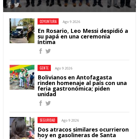
COYUNTURA
Ago 9 2026
En Rosario, Leo Messi despidió a
su papá en una ceremonia
íntima
GENTE
Ago 9 2026
Bolivianos en Antofagasta
rinden homenaje al país con una
feria gastronómica; piden
unidad
SEGURIDAD
Ago 9 2026
Dos atracos similares ocurrieron
hoy en gasolineras de Santa