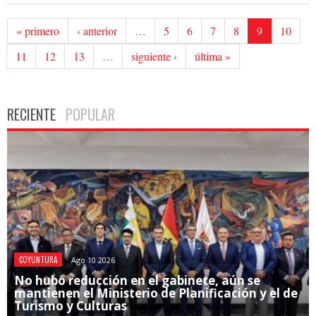
« primero
‹ anterior
…
5
6
7
8
9
10
11
12
13
…
siguiente ›
última »
RECIENTE
POPULAR
COYUNTURA
Ago 10 2026
No hubo reducción en el gabinete, aún se
mantienen el Ministerio de Planificación y el de
Turismo y Culturas