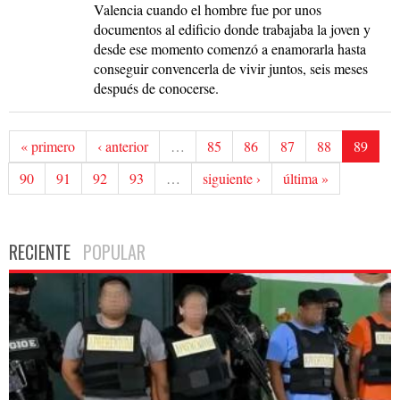
Valencia cuando el hombre fue por unos
documentos al edificio donde trabajaba la joven y
desde ese momento comenzó a enamorarla hasta
conseguir convencerla de vivir juntos, seis meses
después de conocerse.
« primero
‹ anterior
…
85
86
87
88
89
90
91
92
93
…
siguiente ›
última »
RECIENTE
POPULAR