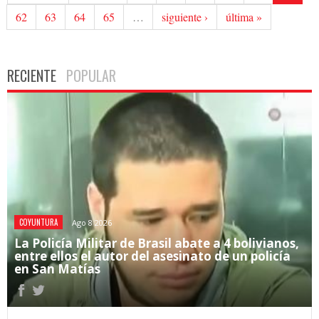
62
63
64
65
…
siguiente ›
última »
RECIENTE
POPULAR
COYUNTURA
Ago 8 2026
La Policía Militar de Brasil abate a 4 bolivianos,
entre ellos el autor del asesinato de un policía
en San Matías