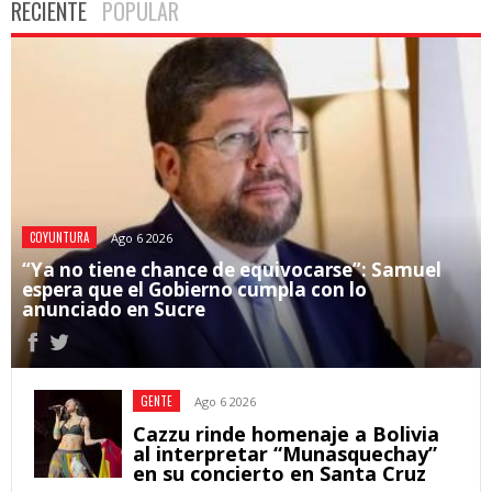
RECIENTE
POPULAR
COYUNTURA
Ago 6 2026
“Ya no tiene chance de equivocarse”: Samuel
espera que el Gobierno cumpla con lo
anunciado en Sucre
GENTE
Ago 6 2026
Cazzu rinde homenaje a Bolivia
al interpretar “Munasquechay”
en su concierto en Santa Cruz