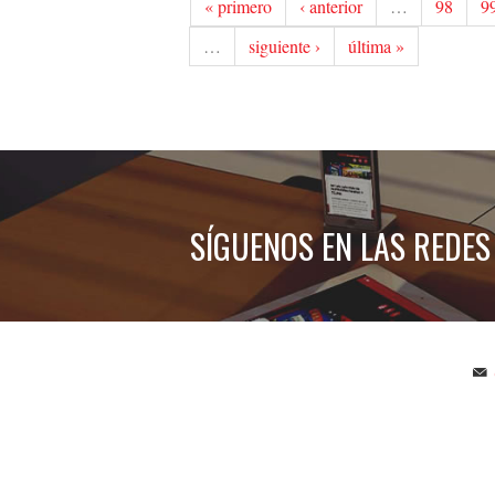
« primero
‹ anterior
…
98
9
…
siguiente ›
última »
SÍGUENOS EN LAS REDES