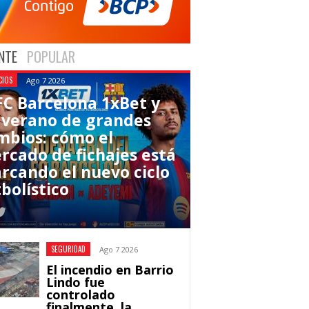
NTE
POPULAR
CIOS
Ago 7 2026
 FC Barcelona 1xBet y
 verano de grandes
mbios: cómo el
rcado de fichajes está
rcando el nuevo ciclo
bolístico
SEGURIDAD
Ago 7 2026
El incendio en Barrio
Lindo fue
controlado
finalmente, la