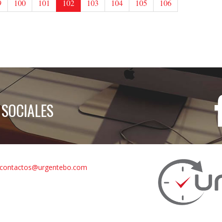
9
100
101
102
103
104
105
106
 SOCIALES
contactos@urgentebo.com