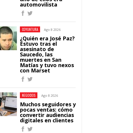
automovilista
COYUNTURA
Ago 8 2026
¿Quién era José Paz?
Estuvo tras el
asesinato de
Saucedo, las
muertes en San
Matías y tuvo nexos
con Marset
NEGOCIOS
Ago 8 2026
Muchos seguidores y
pocas ventas: cómo
convertir audiencias
digitales en clientes