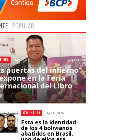
NTE
POPULAR
NTURA
Ago 8 2026
as puertas del infierno”
 expone en la Feria
ternacional del Libro
COYUNTURA
Ago 8 2026
Esta es la identidad
de los 4 bolivianos
abatidos en Brasil,
uno de ellos era