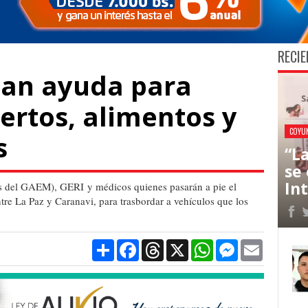
RECIE
zan ayuda para
ertos, alimentos y
COYU
s
“L
se
In
as del GAEM), GERI y médicos quienes pasarán a pie el
ntre La Paz y Caranavi, para trasbordar a vehículos que los
Compartir
Facebook
Threads
X
WhatsApp
Messenger
Email