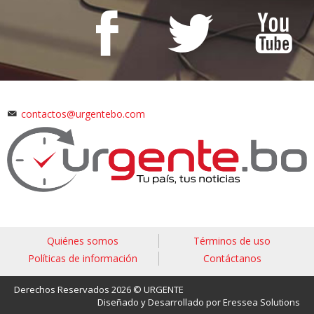
contactos@urgentebo.com
Quiénes somos
Términos de uso
Políticas de información
Contáctanos
Derechos Reservados 2026 © URGENTE
Diseñado y Desarrollado por Eressea Solutions