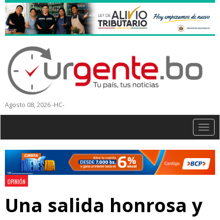
Agosto 08, 2026 -HC-
Togg
navig
OPINIÓN
Una salida honrosa y