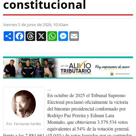
constitucional
Viernes 5 de Junio de 2026, 10:30am
Compartir
Facebook
Threads
X
WhatsApp
Messenger
Email
...
En octubre de 2025 el Tribunal Supremo
Electoral proclamó oficialmente la victoria
del binomio presidencial conformado por
Rodrigo Paz Pereira y Edman Lara
Montaño, que obtuvieron 3.579.534 votos
Por: Fernando Farfán
equivalentes al 54% de la votación general,
frente a los 2.884.661 (45,04%) de votos logrados por su contendor