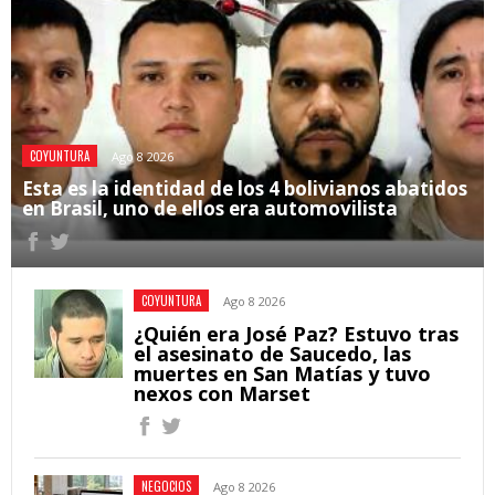
COYUNTURA
Ago 8 2026
Esta es la identidad de los 4 bolivianos abatidos
en Brasil, uno de ellos era automovilista
COYUNTURA
Ago 8 2026
¿Quién era José Paz? Estuvo tras
el asesinato de Saucedo, las
muertes en San Matías y tuvo
nexos con Marset
NEGOCIOS
Ago 8 2026