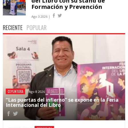
del Libro con su stand de
Formación y Prevención
Ago 3 2026 |
RECIENTE
POPULAR
COYUNTURA
Ago 8 2026
“Las puertas del infierno” se expone en la Feria
Internacional del Libro