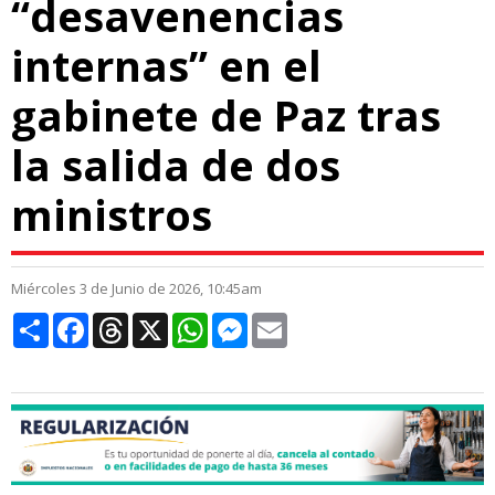
“desavenencias
internas” en el
gabinete de Paz tras
la salida de dos
ministros
Miércoles 3 de Junio de 2026, 10:45am
Compartir
Facebook
Threads
X
WhatsApp
Messenger
Email