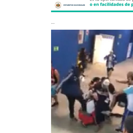
...
argentinos.agresores.j