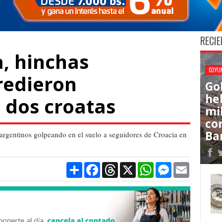
RECIE
a, hinchas
COYU
redieron
Go
he
 dos croatas
mi
co
Ba
argentinos golpeando en el suelo a seguidores de Croacia en
Compartir
Facebook
Threads
X
WhatsApp
Messenger
Email