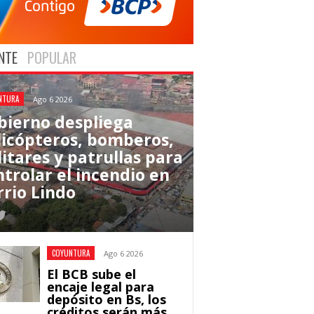
NTE
POPULAR
NTURA
Ago 6 2026
bierno despliega
licópteros, bomberos,
litares y patrullas para
ntrolar el incendio en
rrio Lindo
COYUNTURA
Ago 6 2026
El BCB sube el
encaje legal para
depósito en Bs, los
créditos serán más