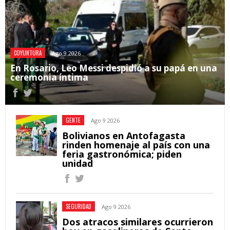
COYUNTURA
Ago 9 2026
En Rosario, Leo Messi despidió a su papá en una
ceremonia íntima
GENTE
Ago 9 2026
Bolivianos en Antofagasta
rinden homenaje al país con una
feria gastronómica; piden
unidad
SEGURIDAD
Ago 9 2026
Dos atracos similares ocurrieron