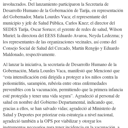
involucrados. Del lanzamiento participaron la Secretaria de
Desarrollo Humano de la Gobernación de Tarija, en representación
del Gobernador, Maria Lourdes Vaca; el representante del
municipio y jefe de Salud Pública, Carlos Knez; el director del
SEDES Tarija, Oscar Soruco; el gerente de redes de salud, Wilson
Muriel; la directora del EESS Eduardo Avaroa, Neyda Ledezma; y
los representantes de las organizaciones vecinales, así como del
Consejo Social de Salud del Cercado, Martín Rengijo y Eduardo
Maldonado, respectivamente.
Al lanzar la iniciativa, la secretaria de Desarrollo Humano de la
Gobernación, María Lourdes Vaca, manifestó que Mencionó que
“esta intensificación está dirigida a proteger a los niños contra la
poliomielitis, sarampión, rubéola entre otras enfermedades
prevenibles con la vacunación, permitiendo que la primera infancia
esté protegida y tener una vida segura”. Agradeció al personal de
salud en nombre del Gobierno Departamental, indicando que,
gracias a ellos, se han salvado vidas; agradeció al Ministerio de
Salud y Deportes por priorizar esta estrategia a nivel nacional,
agradeció también a la OPS por viabilizar y otorgar los
instrumentos necesarios para tener incidencia en la vacunación, a