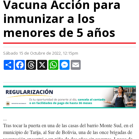
Vacuna Acción para
inmunizar a los
menores de 5 años
Sábado 15 de Octubre de 2022, 12:15pm
Compartir
Facebook
Threads
X
WhatsApp
Messenger
Email
...
Tras tocar la puerta en una de las casas del barrio Monte Sud, en el
municipio de Tarija, al Sur de Bolivia, una de las once brigadas de
vacunación encontró a un niño de dos años sin vacunas. Luego de