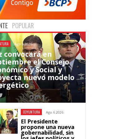
NTE
POPULAR
NTURA
Ago 6 2026
z convocará en
ptiembre el Consejo
onómico y Social y
oyecta nuevo modelo
ergético
COYUNTURA
Ago 6 2026
El Presidente
propone una nueva
gobernabilidad, sin
los jefes políticos y