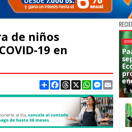
RECIE
ra de niños
COYU
 COVID-19 en
Pa
se
Ec
pr
en
Compartir
Facebook
Threads
X
WhatsApp
Messenger
Email