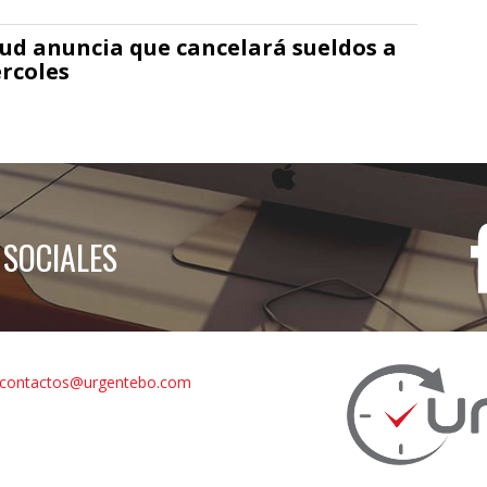
lud anuncia que cancelará sueldos a
rcoles
 SOCIALES
contactos@urgentebo.com