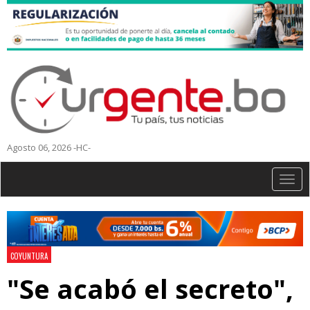
Agosto 06, 2026 -HC-
Togg
navig
COYUNTURA
"Se acabó el secreto",