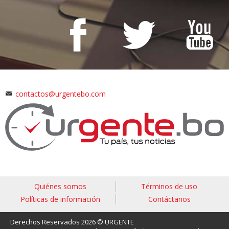
contactos@urgentebo.com
Quiénes somos
Términos de uso
Políticas de información
Contáctanos
Derechos Reservados 2026 © URGENTE