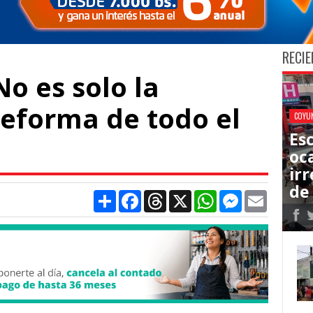
RECIE
No es solo la
 reforma de todo el
COYU
Es
oc
ir
de
Compartir
Facebook
Threads
X
WhatsApp
Messenger
Email