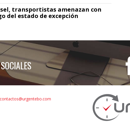
iésel, transportistas amenazan con
go del estado de excepción
 SOCIALES
contactos@urgentebo.com