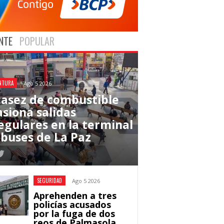
NTE
POPULAR
NTURA
Ago 5 2026
casez de combustible
asiona salidas
regulares en la terminal
 buses de La Paz
SEGURIDAD
Ago 5 2026
Aprehenden a tres
policías acusados
por la fuga de dos
reos de Palmasola