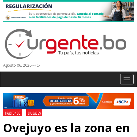
Agosto 06, 2026 -HC-
Togg
navig
TRASFONDO
CIUDADES
Ovejuyo es la zona en