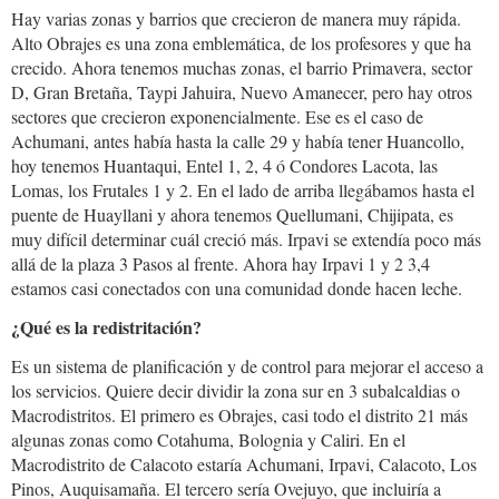
Hay varias zonas y barrios que crecieron de manera muy rápida.
Alto Obrajes es una zona emblemática, de los profesores y que ha
crecido. Ahora tenemos muchas zonas, el barrio Primavera, sector
D, Gran Bretaña, Taypi Jahuira, Nuevo Amanecer, pero hay otros
sectores que crecieron exponencialmente. Ese es el caso de
Achumani, antes había hasta la calle 29 y había tener Huancollo,
hoy tenemos Huantaqui, Entel 1, 2, 4 ó Condores Lacota, las
Lomas, los Frutales 1 y 2. En el lado de arriba llegábamos hasta el
puente de Huayllani y ahora tenemos Quellumani, Chijipata, es
muy difícil determinar cuál creció más. Irpavi se extendía poco más
allá de la plaza 3 Pasos al frente. Ahora hay Irpavi 1 y 2 3,4
estamos casi conectados con una comunidad donde hacen leche.
¿Qué es la redistritación?
Es un sistema de planificación y de control para mejorar el acceso a
los servicios. Quiere decir dividir la zona sur en 3 subalcaldias o
Macrodistritos. El primero es Obrajes, casi todo el distrito 21 más
algunas zonas como Cotahuma, Bolognia y Caliri. En el
Macrodistrito de Calacoto estaría Achumani, Irpavi, Calacoto, Los
Pinos, Auquisamaña. El tercero sería Ovejuyo, que incluiría a