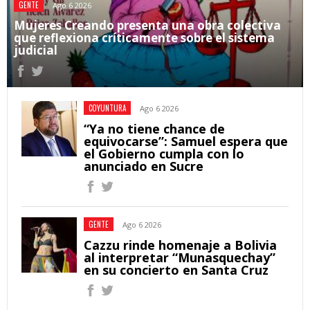
GENTE
Ago 6 2026
Mujeres Creando presenta una obra colectiva
que reflexiona críticamente sobre el sistema
judicial
COYUNTURA
Ago 6 2026
“Ya no tiene chance de
equivocarse”: Samuel espera que
el Gobierno cumpla con lo
anunciado en Sucre
GENTE
Ago 6 2026
Cazzu rinde homenaje a Bolivia
al interpretar “Munasquechay”
en su concierto en Santa Cruz