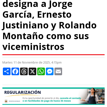
designa a Jorge
García, Ernesto
Justiniano y Rolando
Montaño como sus
viceministros
Martes 11 de Noviembre de 2025, 4:15pm
Compartir
Facebook
Threads
X
WhatsApp
Messenger
Email